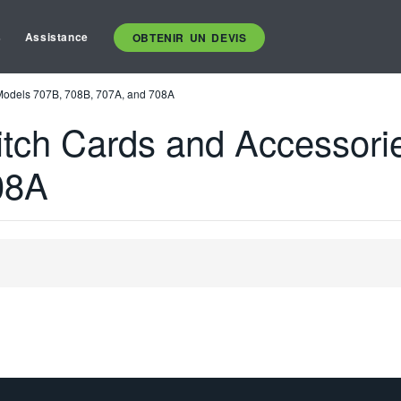
s
Assistance
OBTENIR UN DEVIS
 Models 707B, 708B, 707A, and 708A
itch Cards and Accessori
08A