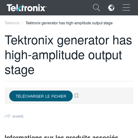
×
Tektronix
Tektronix generator has high-amplitude output stage
Tektronix generator has
high-amplitude output
ENGLISH
stage
FRANÇAIS
DEUTSCH
VIỆT NAM
TÉLÉCHARGER LE FICHIER
简体中文
SHARE
日本語
한국어
Informations sur les produits associés