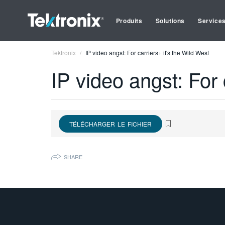
Produits
Solutions
Service
Tektronix
IP video angst: For carriers+ it's the Wild West
IP video angst: For 
TÉLÉCHARGER LE FICHIER
SHARE