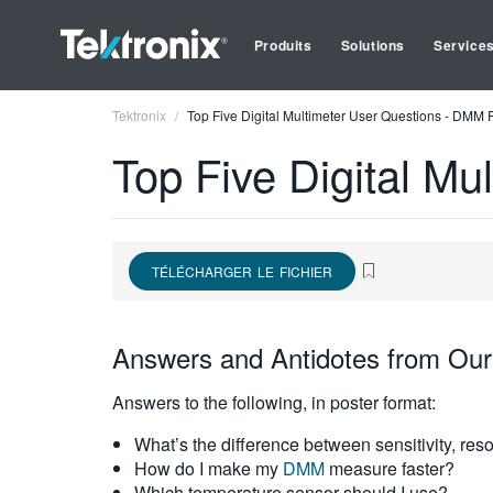
Produits
Solutions
Service
Tektronix
Top Five Digital Multimeter User Questions - DMM 
Top Five Digital M
TÉLÉCHARGER LE FICHIER
Answers and Antidotes from Our 
Answers to the following, in poster format:
What’s the difference between sensitivity, res
How do I make my
DMM
measure faster?
Which temperature sensor should I use?