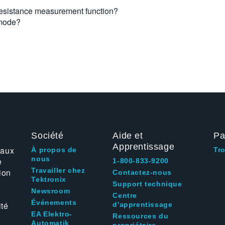
resistance measurement function?
 mode?
Société
Aide et
Pa
Apprentissage
 aux
À propos de
Tr
nous
e
1-800-833-9200
Travailler chez
ion
Contactez-nous
Tektronix
Support technique
Newsroom
Centre
Événements
ité
d'apprentissage
EA Elektro-
Ressources du
Automatik
propriétaire