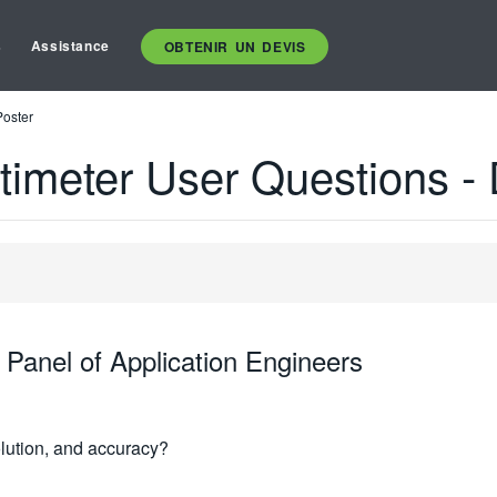
s
Assistance
OBTENIR UN DEVIS
Poster
ultimeter User Questions 
Panel of Application Engineers
olution, and accuracy?