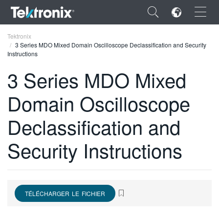
×
Tektronix
3 Series MDO Mixed Domain Oscilloscope Declassification and Security
Instructions
3 Series MDO Mixed
Domain Oscilloscope
ENGLISH
FRANÇAIS
Declassification and
DEUTSCH
Security Instructions
VIỆT NAM
简体中文
日本語
TÉLÉCHARGER LE FICHIER
한국어