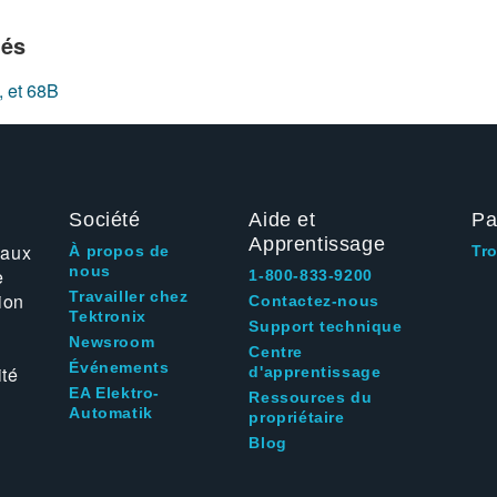
iés
 et 68B
Société
Aide et
Pa
Apprentissage
 aux
À propos de
Tr
nous
e
1-800-833-9200
Travailler chez
ion
Contactez-nous
Tektronix
Support technique
Newsroom
Centre
Événements
ité
d'apprentissage
EA Elektro-
Ressources du
Automatik
propriétaire
Blog