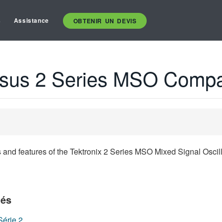
s
Assistance
OBTENIR UN DEVIS
sus 2 Series MSO Compa
s and features of the Tektronix 2 Series MSO Mixed Signal Osci
iés
Série 2