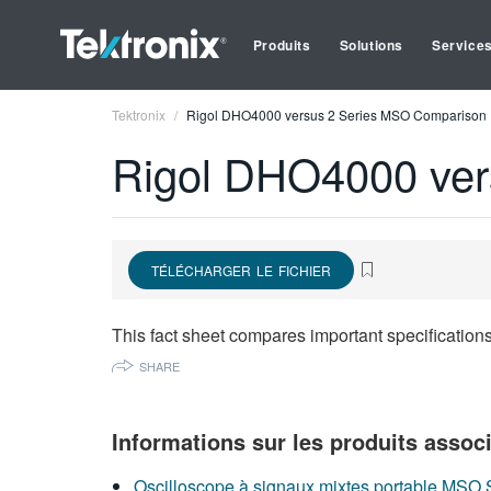
Produits
Solutions
Service
Tektronix
Rigol DHO4000 versus 2 Series MSO Comparison
Rigol DHO4000 ver
TÉLÉCHARGER LE FICHIER
This fact sheet compares important specification
SHARE
Informations sur les produits assoc
Oscilloscope à signaux mixtes portable MSO 