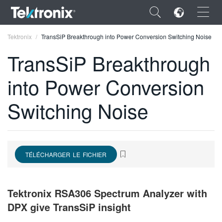
×
Tektronix
TransSiP Breakthrough into Power Conversion Switching Noise
TransSiP Breakthrough
into Power Conversion
ENGLISH
Switching Noise
FRANÇAIS
DEUTSCH
VIỆT NAM
TÉLÉCHARGER LE FICHIER
简体中文
Tektronix RSA306 Spectrum Analyzer with
日本語
DPX give TransSiP insight
한국어