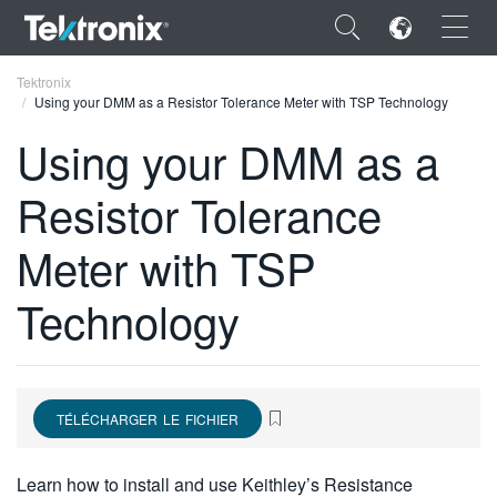
×
Tektronix
Using your DMM as a Resistor Tolerance Meter with TSP Technology
Using your DMM as a
Resistor Tolerance
ENGLISH
Meter with TSP
FRANÇAIS
Technology
DEUTSCH
VIỆT NAM
简体中文
TÉLÉCHARGER LE FICHIER
日本語
한국어
Learn how to install and use Keithley’s Resistance