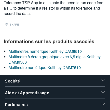
Tolerance TSP App to eliminate the need to run code from
繁體中文
a PC to determine if a resistor is within its tolerance and
record the data.
SHARE
Informations sur les produits associés
Multimètres numérique Keithley DAQ6510
Multimètre à écran graphique avec 6,5 digits Keithley
DMM6500
Multimètre numérique Keithley DMM7510
Société
Aide et Apprentissage
Partenaires