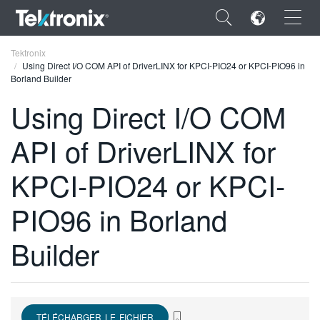
×
Tektronix
Using Direct I/O COM API of DriverLINX for KPCI-PIO24 or KPCI-PIO96 in
Borland Builder
Using Direct I/O COM
API of DriverLINX for
ENGLISH
FRANÇAIS
KPCI-PIO24 or KPCI-
DEUTSCH
PIO96 in Borland
VIỆT NAM
Builder
简体中文
日本語
한국어
TÉLÉCHARGER LE FICHIER