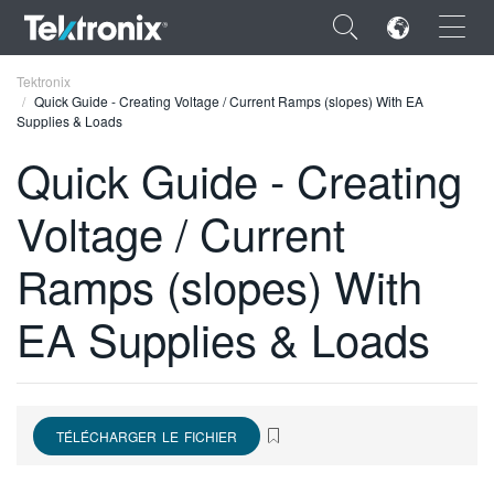
×
Tektronix
Quick Guide - Creating Voltage / Current Ramps (slopes) With EA
Supplies & Loads
Quick Guide - Creating
Voltage / Current
ENGLISH
FRANÇAIS
Ramps (slopes) With
DEUTSCH
EA Supplies & Loads
VIỆT NAM
简体中文
日本語
TÉLÉCHARGER LE FICHIER
한국어