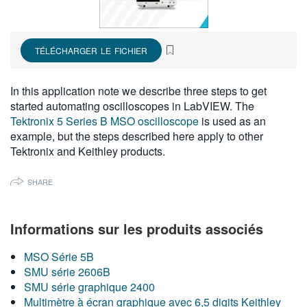
繁體中文
TÉLÉCHARGER LE FICHIER
In this application note we describe three steps to get
started automating oscilloscopes in LabVIEW. The
Tektronix 5 Series B MSO oscilloscope
is used as an
example, but the steps described here apply to other
Tektronix and Keithley products.
SHARE
Informations sur les produits associés
MSO Série 5B
SMU série 2606B
SMU série graphique 2400
Multimètre à écran graphique avec 6,5 digits Keithley