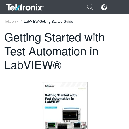
×
Tektronix
LabVIEW Getting Started Guide
Getting Started with
Test Automation in
ENGLISH
LabVIEW®
FRANÇAIS
DEUTSCH
VIỆT NAM
简体中文
日本語
한국어