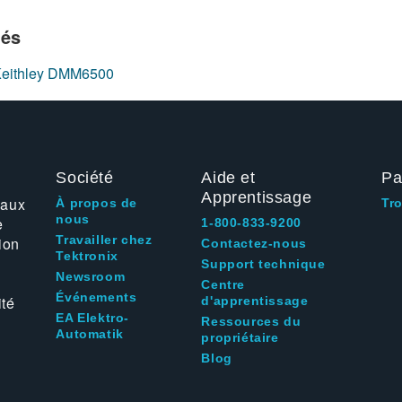
iés
s Keithley DMM6500
Société
Aide et
Pa
Apprentissage
 aux
À propos de
Tr
nous
e
1-800-833-9200
Travailler chez
ion
Contactez-nous
Tektronix
Support technique
Newsroom
Centre
Événements
ité
d'apprentissage
EA Elektro-
Ressources du
Automatik
propriétaire
Blog