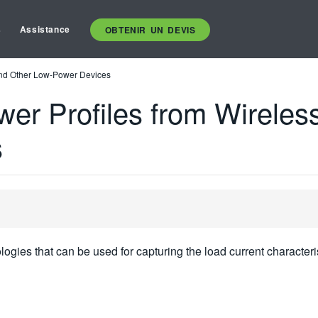
s
Assistance
OBTENIR UN DEVIS
 and Other Low-Power Devices
er Profiles from Wireles
s
ologies that can be used for capturing the load current characteri