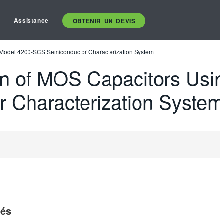
s
Assistance
OBTENIR UN DEVIS
e Model 4200-SCS Semiconductor Characterization System
on of MOS Capacitors Usi
 Characterization Syste
iés