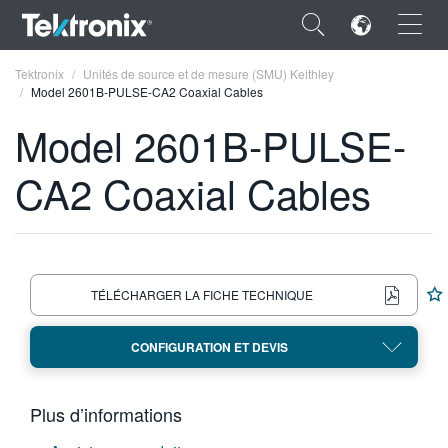
×
Tektronix
Unités de source et de mesure (SMU) Keithley
Model 2601B-PULSE-CA2 Coaxial Cables
Model 2601B-PULSE-
CA2 Coaxial Cables
ENGLISH
FRANÇAIS
DEUTSCH
TÉLÉCHARGER LA FICHE TECHNIQUE
VIỆT NAM
CONFIGURATION ET DEVIS
简体中文
日本語
Plus d’informations
한국어