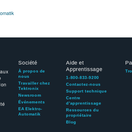
tomatik
Société
Aide et
Pa
Apprentissage
 aux
À propos de
Tr
nous
e
1-800-833-9200
Travailler chez
ion
Contactez-nous
Tektronix
Support technique
Newsroom
Centre
Événements
ité
d'apprentissage
EA Elektro-
Ressources du
Automatik
propriétaire
Blog