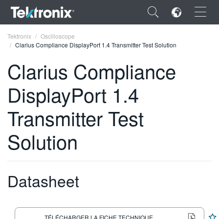
×
Tektronix
Oscilloscope
Clarius Compliance DisplayPort 1.4 Transmitter Test Solution
Clarius Compliance
DisplayPort 1.4
ENGLISH
Transmitter Test
FRANÇAIS
Solution
DEUTSCH
VIỆT NAM
简体中文
Datasheet
日本語
한국어
TÉLÉCHARGER LA FICHE TECHNIQUE