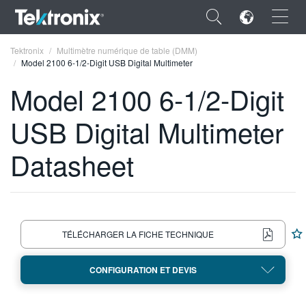
×
Tektronix
Multimètre numérique de table (DMM)
Model 2100 6-1/2-Digit USB Digital Multimeter
Model 2100 6-1/2-Digit
USB Digital Multimeter
ENGLISH
Datasheet
FRANÇAIS
DEUTSCH
VIỆT NAM
TÉLÉCHARGER LA FICHE TECHNIQUE
简体中文
日本語
CONFIGURATION ET DEVIS
한국어