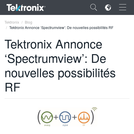
×
Tektronix
Blog
Tektronix Annonce ‘Spectrumview’: De nouvelles possibilités RF
Tektronix Annonce
‘Spectrumview’: De
ENGLISH
nouvelles possibilités
FRANÇAIS
RF
DEUTSCH
VIỆT NAM
简体中文
日本語
한국어