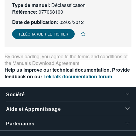
Type de manuel:
Déclassification
繁體中文
Référence:
077068100
Date de publication:
02/03/2012
TÉLÉCHARGER LE FICHIER
By downloading, you agree to the terms and conditions of
the
Manuals Download Agreement
Help us improve our technical documentation. Provide
feedback on our
TekTalk documentation forum
.
Société
Aide et Apprentissage
Partenaires