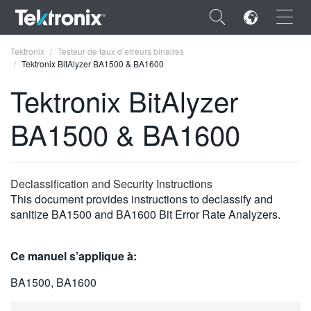
×
Tektronix
Testeur de taux d’erreurs binaires
Tektronix BitAlyzer BA1500 & BA1600
Tektronix BitAlyzer
BA1500 & BA1600
ENGLISH
FRANÇAIS
Declassification and Security Instructions
DEUTSCH
This document provides instructions to declassify and
sanitize BA1500 and BA1600 Bit Error Rate Analyzers.
VIỆT NAM
简体中文
Ce manuel s’applique à:
日本語
BA1500, BA1600
한국어