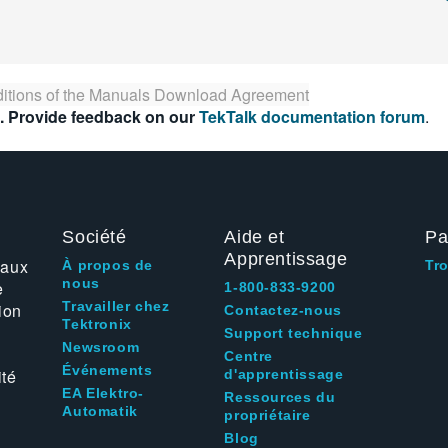
itions of the
Manuals Download Agreement
. Provide feedback on our
TekTalk documentation forum
.
Société
Aide et
Pa
Apprentissage
 aux
À propos de
Tr
nous
e
1-800-833-9200
Travailler chez
ion
Contactez-nous
Tektronix
Support technique
Newsroom
Centre
Événements
ité
d'apprentissage
EA Elektro-
Ressources du
Automatik
propriétaire
Blog