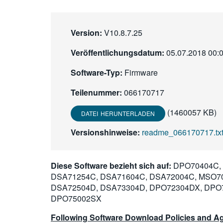
Version:
V10.8.7.25
Veröffentlichungsdatum:
05.07.2018 00:
Software-Typ:
Firmware
Teilenummer:
066170717
(1460057 KB)
DATEI HERUNTERLADEN
Versionshinweise:
readme_066170717.txt
Diese Software bezieht sich auf:
DPO70404C, 
DSA71254C, DSA71604C, DSA72004C, MSO7
DSA72504D, DSA73304D, DPO72304DX, DPO
DPO75002SX
Following Software Download Policies and Ag