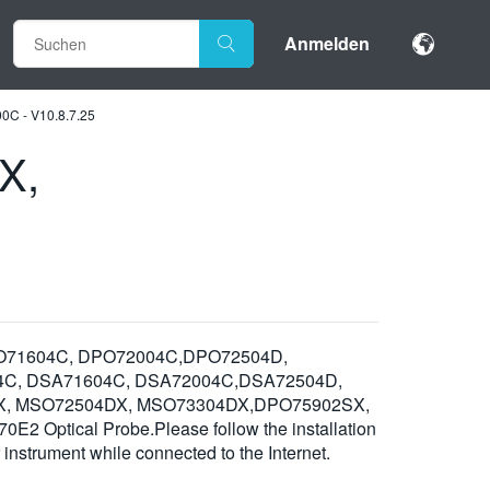
Anmelden
C - V10.8.7.25
X,
, DPO71604C, DPO72004C,DPO72504D,
C, DSA71604C, DSA72004C,DSA72504D,
X, MSO72504DX, MSO73304DX,DPO75902SX,
 Optical Probe.Please follow the installation
r instrument while connected to the Internet.