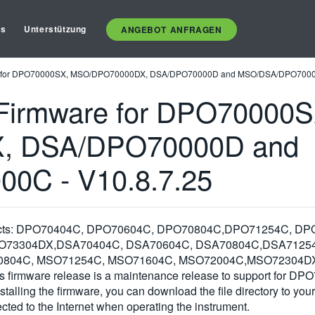
es
Unterstützung
ANGEBOT ANFRAGEN
e for DPO70000SX, MSO/DPO70000DX, DSA/DPO70000D and MSO/DSA/DPO70000
Firmware for DPO70000S
, DSA/DPO70000D and
C - V10.8.7.25
ing products: DPO70404C, DPO70604C, DPO70804C,DPO71254C
O73304DX,DSA70404C, DSA70604C, DSA70804C,DSA71254
0804C, MSO71254C, MSO71604C, MSO72004C,MSO72304D
are release is a maintenance release to support for DPO70E2
nstalling the firmware, you can download the file directory to you
cted to the Internet when operating the instrument.