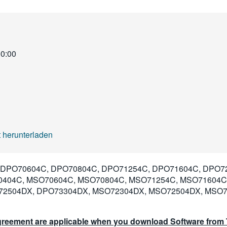
00:00
 herunterladen
DPO70604C, DPO70804C, DPO71254C, DPO71604C, DPO72
0404C, MSO70604C, MSO70804C, MSO71254C, MSO71604C
72504DX, DPO73304DX, MSO72304DX, MSO72504DX, MSO7
reement are applicable when you download Software from T