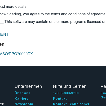
read more details.
downloading, you agree to the terms and conditions of agreeme
n:
This software may contain one or more programs licensed u
MENT
en
ope MSO/DPO70000DX
Unternehmen
Hilfe und Lernen
Pa
Über uns
1-800-833-9200
Fi
Ge
g
Karriere
Kontakt
ten
Newsroom
Kontakt Technischer