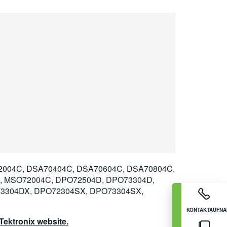
004C, DSA70404C, DSA70604C, DSA70804C,
, MSO72004C, DPO72504D, DPO73304D,
3304DX, DPO72304SX, DPO73304SX,
KONTAKTAUFN
ektronix website.