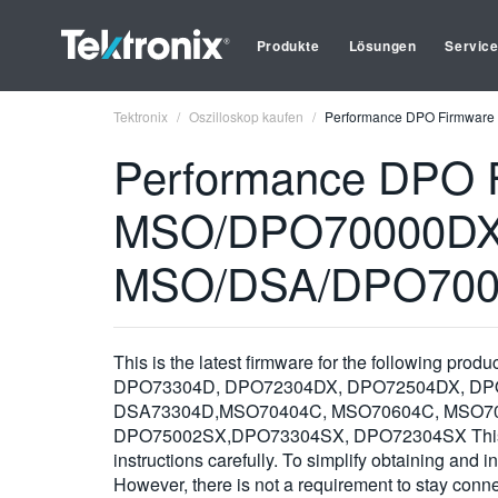
Produkte
Lösungen
Servic
Tektronix
Oszilloskop kaufen
Performance DPO Firmwar
Performance DPO 
MSO/DPO70000DX
MSO/DSA/DPO70000
This is the latest firmware for the follow
DPO73304D, DPO72304DX, DPO72504DX, DP
DSA73304D,MSO70404C, MSO70604C, MSO7
DPO75002SX,DPO73304SX, DPO72304SX This firmw
instructions carefully. To simplify obtaining and i
However, there is not a requirement to stay conne