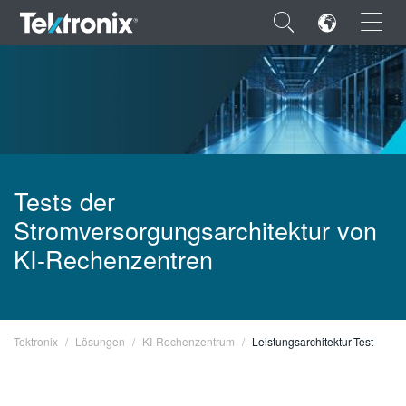
×
ENGLISH
Tests der
FRANÇAIS
Stromversorgungsarchitektur von
DEUTSCH
KI-Rechenzentren
VIỆT NAM
简体中文
Tektronix
Lösungen
KI-Rechenzentrum
Leistungsarchitektur-Test
日本語
한국어