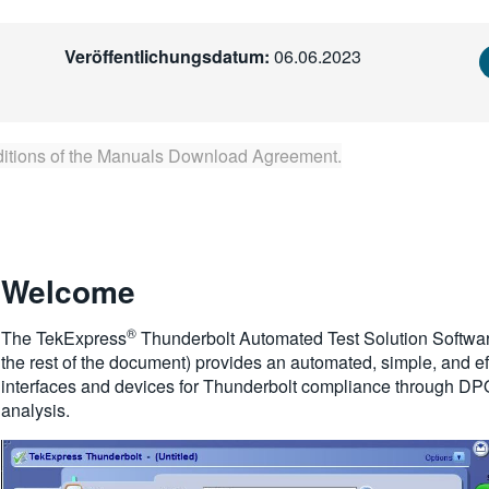
Veröffentlichungsdatum:
06.06.2023
itions of the
Manuals Download Agreement
.
Welcome
®
The TekExpress
Thunderbolt Automated Test Solution Software
the rest of the document) provides an automated, simple, and eff
interfaces and devices for Thunderbolt compliance through DP
analysis.