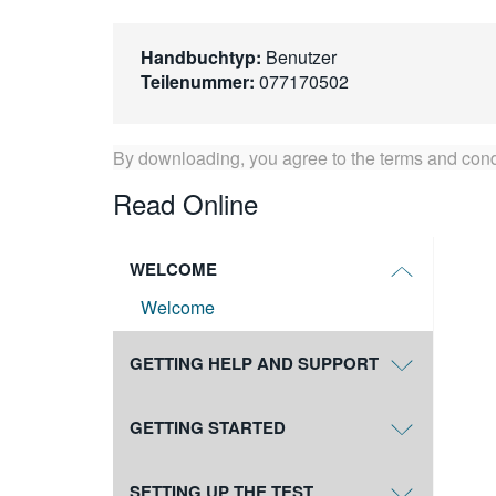
Handbuchtyp:
Benutzer
Teilenummer:
077170502
By downloading, you agree to the terms and cond
Read Online
WELCOME
Welcome
GETTING HELP AND SUPPORT
GETTING STARTED
SETTING UP THE TEST