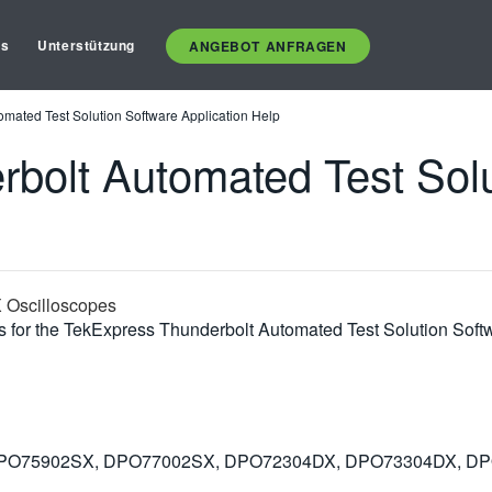
es
Unterstützung
ANGEBOT ANFRAGEN
mated Test Solution Software Application Help
bolt Automated Test Solu
 Oscilloscopes
ons for the TekExpress Thunderbolt Automated Test Solution S
PO75902SX, DPO77002SX, DPO72304DX, DPO73304DX, DP