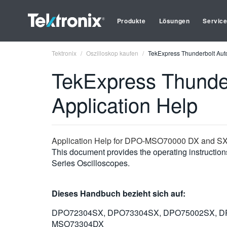
Produkte
Lösungen
Servic
Tektronix
Oszilloskop kaufen
TekExpress Thunderbolt Auto
TekExpress Thunder
Application Help
Application Help for DPO-MSO70000 DX and SX
This document provides the operating instructi
Series Oscilloscopes.
Dieses Handbuch bezieht sich auf:
DPO72304SX, DPO73304SX, DPO75002SX, D
MSO73304DX