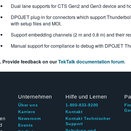
Dual lane supports for CTS Gen2 and Gen3 device and ho
DPOJET plug-in for connectors which support Thunderbol
with setup files and MOI.
Support embedding channels (2 m and 0.8 m) and their respe
Manual support for compliance to debug with DPOJET Thu
. Provide feedback on our
TekTalk documentation forum
.
Unternehmen
Hilfe und Lernen
Pa
Über uns
1-800-833-9200
Fi
Ge
g
Karriere
Kontakt
ten
Newsroom
Kontakt Technischer
d
Support
Events
Schulung und