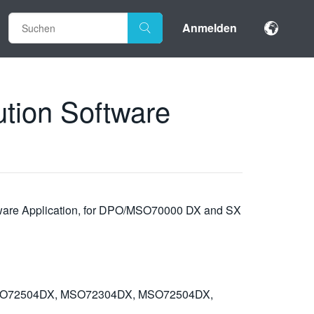
Anmelden
tion Software
oftware Application, for DPO/MSO70000 DX and SX
O72504DX, MSO72304DX, MSO72504DX,