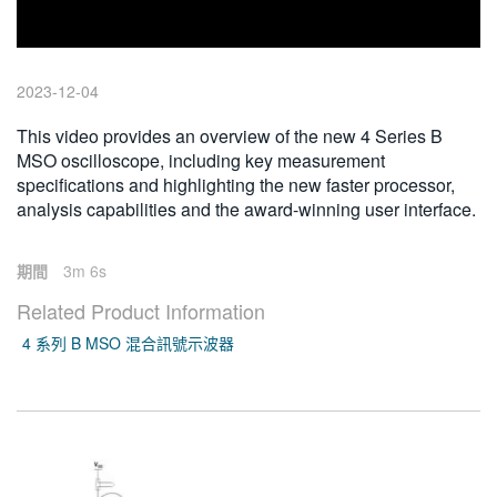
繁體中文
2023-12-04
This video provides an overview of the new 4 Series B
MSO oscilloscope, including key measurement
specifications and highlighting the new faster processor,
analysis capabilities and the award-winning user interface.
期間
3m 6s
Related Product Information
4 系列 B MSO 混合訊號示波器