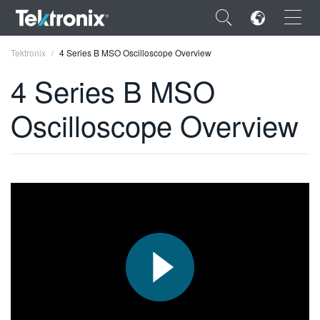
×
Tektronix
4 Series B MSO Oscilloscope Overview
4 Series B MSO
Oscilloscope Overview
ENGLISH
FRANÇAIS
DEUTSCH
VIỆT NAM
简体中文
日本語
한국어