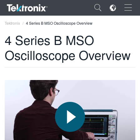
×
Tektronix
4 Series B MSO Oscilloscope Overview
4 Series B MSO
Oscilloscope Overview
ENGLISH
FRANÇAIS
DEUTSCH
VIỆT NAM
简体中文
日本語
한국어