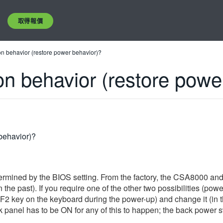
取得報價
on behavior (restore power behavior)?
on behavior (restore powe
behavior)?
termined by the BIOS setting. From the factory, the CSA8000 an
 past). If you require one of the other two possibilities (power-up 
e F2 key on the keyboard during the power-up) and change it (in 
 panel has to be ON for any of this to happen; the back power sw