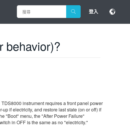
登入
r behavior)?
d TDS8000 instrument requires a front panel power
if electricity, and restore last state (on or off) if
the "Boot" menu, the "After Power Failure"
itch in OFF is the same as no "electricity."