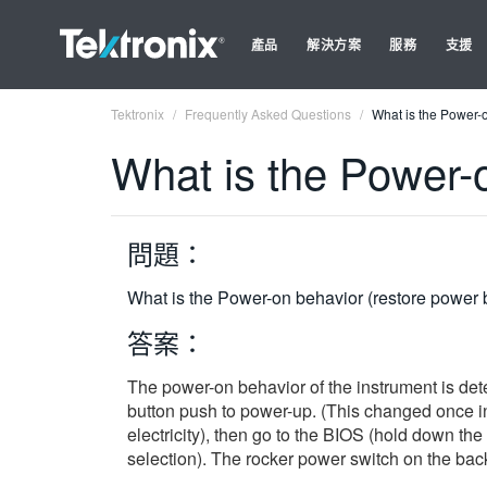
產品
解決方案
服務
支援
Tektronix
Frequently Asked Questions
What is the Power-
What is the Power-
問題：
What is the Power-on behavior (restore power 
答案：
The power-on behavior of the instrument is de
button push to power-up. (This changed once in the
electricity), then go to the BIOS (hold down th
selection). The rocker power switch on the back