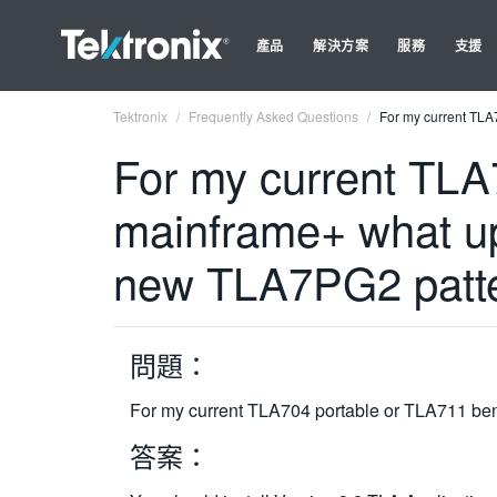
產品
解決方案
服務
支援
Tektronix
Frequently Asked Questions
For my current TLA
For my current TLA
mainframe+ what up
new TLA7PG2 patte
問題：
For my current TLA704 portable or TLA711 be
答案：