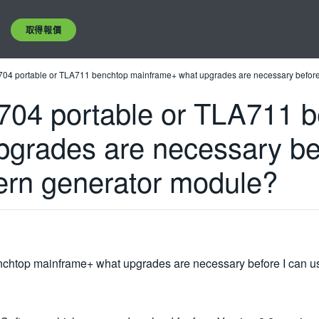
取得報價
704 portable or TLA711 benchtop mainframe+ what upgrades are necessary befor
704 portable or TLA711 
grades are necessary bef
rn generator module?
nchtop mainframe+ what upgrades are necessary before I can 