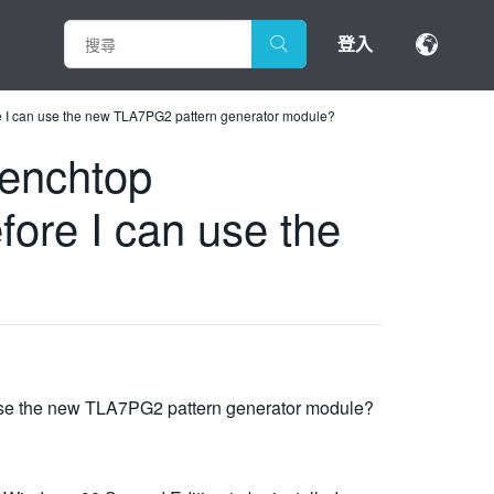
登入
e I can use the new TLA7PG2 pattern generator module?
benchtop
ore I can use the
use the new TLA7PG2 pattern generator module?