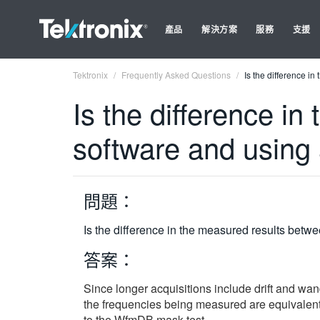
產品
解決方案
服務
支援
Tektronix
Frequently Asked Questions
Is the difference i
Is the difference i
software and using 
問題：
Is the difference in the measured results betw
答案：
Since longer acquisitions include drift and wan
the frequencies being measured are equivalent.
to the WfmDB mask test.