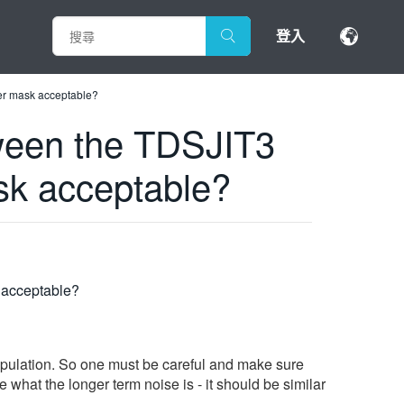
登入
ter mask acceptable?
tween the TDSJIT3
ask acceptable?
k acceptable?
 population. So one must be careful and make sure
hat the longer term noise is - it should be similar