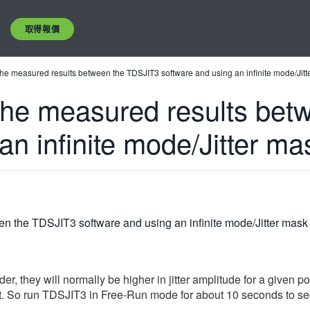
取得報價
n the measured results between the TDSJIT3 software and using an infinite mode/Jit
n the measured results be
an infinite mode/Jitter m
een the TDSJIT3 software and using an infinite mode/Jitter mas
der, they will normally be higher in jitter amplitude for a given
 So run TDSJIT3 in Free-Run mode for about 10 seconds to see w