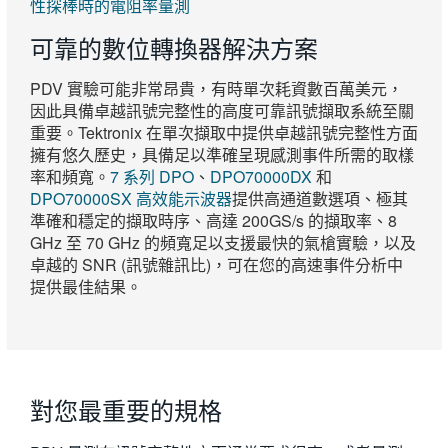
性探棒時的電阻率量測
可靠的數位轉換器解決方案
PDV 實驗可能非常昂貴，有時單次耗資數百萬美元，
因此具備卓越訊號完整性的高度可靠訊號擷取系統至關
重要。Tektronix 在單次擷取中提供卓越訊號完整性方面
擁有悠久歷史，具備足以準確呈現感測事件所需的取樣
率和頻寬。
7 系列 DPO
、
DPO70000DX
和
DPO70000SX 高效能示波器
提供高通道數選項、極其
準確和穩定的擷取時序、高達 200GS/s 的擷取率、8
GHz 至 70 GHz 的頻寬足以支援最快的氣槍實驗，以及
卓越的 SNR (訊號雜訊比)，可在您的高速事件分析中
提供最佳結果。
對您最重要的規格