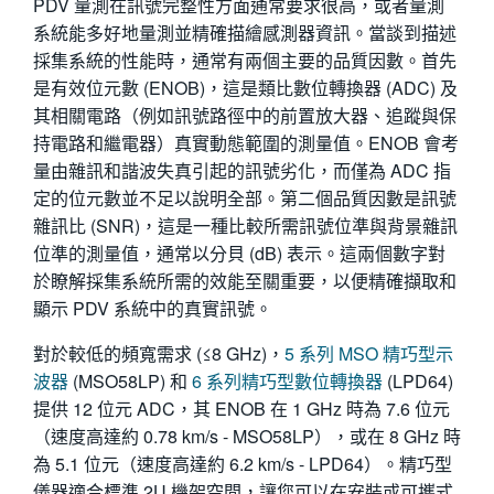
PDV 量測在訊號完整性方面通常要求很高，或者量測
系統能多好地量測並精確描繪感測器資訊。當談到描述
採集系統的性能時，通常有兩個主要的品質因數。首先
是有效位元數 (ENOB)，這是類比數位轉換器 (ADC) 及
其相關電路（例如訊號路徑中的前置放大器、追蹤與保
持電路和繼電器）真實動態範圍的測量值。ENOB 會考
量由雜訊和諧波失真引起的訊號劣化，而僅為 ADC 指
定的位元數並不足以說明全部。第二個品質因數是訊號
雜訊比 (SNR)，這是一種比較所需訊號位準與背景雜訊
位準的測量值，通常以分貝 (dB) 表示。這兩個數字對
於瞭解採集系統所需的效能至關重要，以便精確擷取和
顯示 PDV 系統中的真實訊號。
對於較低的頻寬需求 (≤8 GHz)，
5 系列 MSO 精巧型示
波器
(MSO58LP) 和
6 系列精巧型數位轉換器
(LPD64)
提供 12 位元 ADC，其 ENOB 在 1 GHz 時為 7.6 位元
（速度高達約 0.78 km/s - MSO58LP），或在 8 GHz 時
為 5.1 位元（速度高達約 6.2 km/s - LPD64）。精巧型
儀器適合標準 2U 機架空間，讓您可以在安裝或可攜式