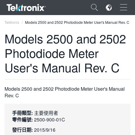
×
Tektronix
Models 2500 and 2502 Photodiode Meter User's Manual Rev. C
Models 2500 and 2502
Photodiode Meter
ENGLISH
User's Manual Rev. C
FRANÇAIS
DEUTSCH
Models 2500 and 2502 Photodiode Meter User's Manual
VIỆT NAM
Rev. C
简体中文
手冊類型:
主要使用者
日本語
零件編號:
2500-900-01C
한국어
發行日期:
2015/9/16