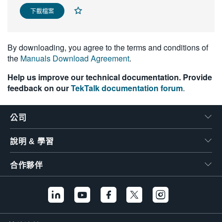
繁體中文
下載檔案
By downloading, you agree to the terms and conditions of
the
Manuals Download Agreement
.
Help us improve our technical documentation. Provide
feedback on our
TekTalk documentation forum
.
公司
說明 & 學習
合作夥伴