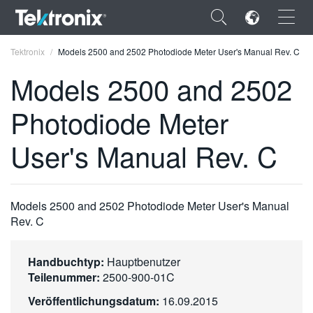
×
Tektronix
Models 2500 and 2502 Photodiode Meter User's Manual Rev. C
Models 2500 and 2502
Photodiode Meter
ENGLISH
User's Manual Rev. C
FRANÇAIS
DEUTSCH
Models 2500 and 2502 Photodiode Meter User's Manual
VIỆT NAM
Rev. C
简体中文
Handbuchtyp:
Hauptbenutzer
日本語
Teilenummer:
2500-900-01C
한국어
Veröffentlichungsdatum:
16.09.2015