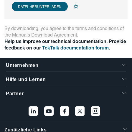
繁體中文
DATEI HERUNTERLADEN
By downloading, you agree to the terms and conditions of
the
Manuals Download Agreement
.
Help us improve our technical documentation. Provide
feedback on our
TekTalk documentation forum
.
Unternehmen
Hilfe und Lernen
Partner
Zusätzliche Links