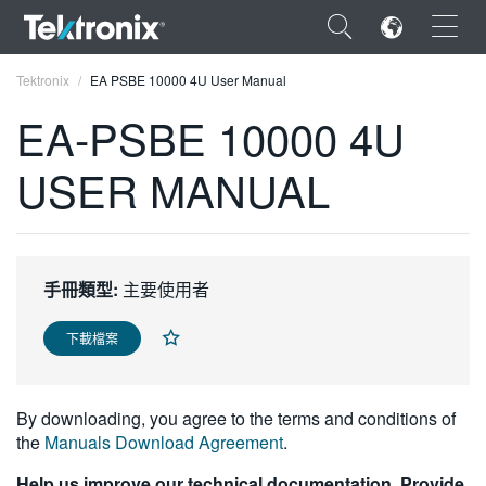
×
Tektronix
EA PSBE 10000 4U User Manual
EA-PSBE 10000 4U
USER MANUAL
ENGLISH
FRANÇAIS
手冊類型:
主要使用者
DEUTSCH
VIỆT NAM
下載檔案
简体中文
By downloading, you agree to the terms and conditions of
日本語
the
Manuals Download Agreement
.
한국어
Help us improve our technical documentation. Provide