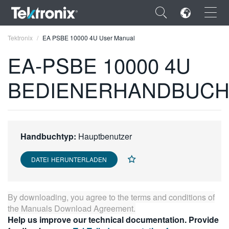
×
Tektronix
EA PSBE 10000 4U User Manual
EA-PSBE 10000 4U
BEDIENERHANDBUC
ENGLISH
FRANÇAIS
Handbuchtyp:
Hauptbenutzer
DEUTSCH
VIỆT NAM
DATEI HERUNTERLADEN
简体中文
By downloading, you agree to the terms and conditions of
日本語
the
Manuals Download Agreement
.
Help us improve our technical documentation. Provide
한국어