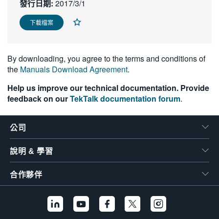
發行日期:
2017/3/1
繁體中文
下載檔案
By downloading, you agree to the terms and conditions of
the
Manuals Download Agreement
.
Help us improve our technical documentation. Provide
feedback on our
TekTalk documentation forum
.
公司
說明 & 學習
合作夥伴