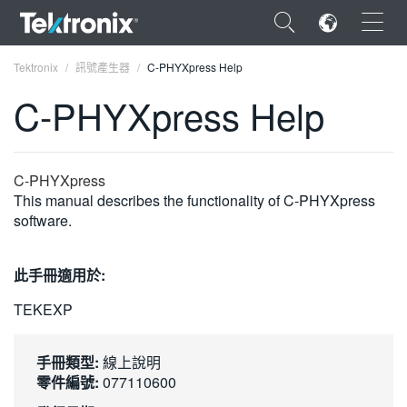
×
Tektronix
訊號產生器
C-PHYXpress Help
C-PHYXpress Help
ENGLISH
C-PHYXpress
This manual describes the functionality of C-PHYXpress
FRANÇAIS
software.
DEUTSCH
此手冊適用於:
VIỆT NAM
TEKEXP
简体中文
日本語
手冊類型:
線上說明
零件編號:
077110600
한국어