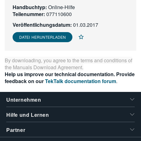
繁體中文
Handbuchtyp:
Online-Hilfe
Teilenummer:
077110600
Veröffentlichungsdatum:
01.03.2017
DATEI HERUNTERLADEN
By downloading, you agree to the terms and conditions of
the
Manuals Download Agreement
.
Help us improve our technical documentation. Provide
feedback on our
TekTalk documentation forum
.
Unternehmen
Hilfe und Lernen
Partner