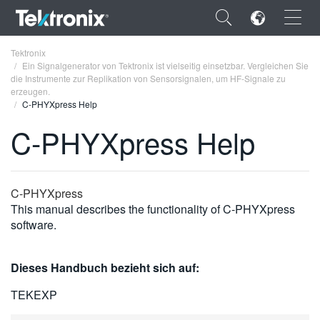
×
Tektronix
Ein Signalgenerator von Tektronix ist vielseitig einsetzbar. Vergleichen Sie
die Instrumente zur Replikation von Sensorsignalen, um HF-Signale zu
erzeugen.
C-PHYXpress Help
C-PHYXpress Help
ENGLISH
FRANÇAIS
C-PHYXpress
DEUTSCH
This manual describes the functionality of C-PHYXpress
VIỆT NAM
software.
简体中文
Dieses Handbuch bezieht sich auf:
日本語
TEKEXP
한국어