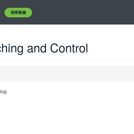
取得報價
ching and Control
alog