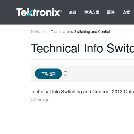
產品
解決方案
服務
支援
Tektronix
Technical Info Switching and Control
Technical Info Swit
下載檔案
Technical Info Switching and Control - 2013 Cat
SHARE