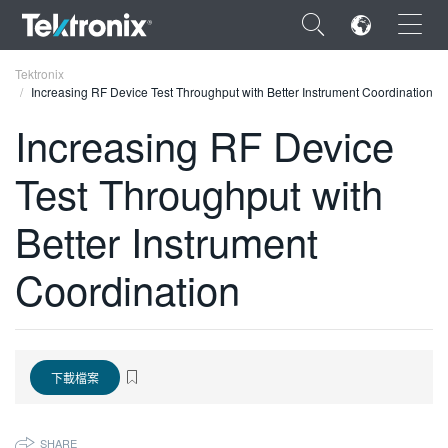
×
Tektronix
Increasing RF Device Test Throughput with Better Instrument Coordination
Increasing RF Device
Test Throughput with
ENGLISH
Better Instrument
FRANÇAIS
Coordination
DEUTSCH
VIỆT NAM
简体中文
下載檔案
日本語
한국어
SHARE