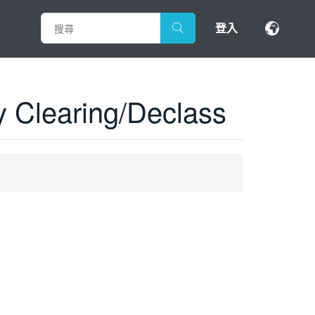
登入
ry Clearing/Declass