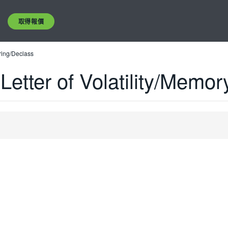
取得報價
aring/Declass
Letter of Volatility/Memo