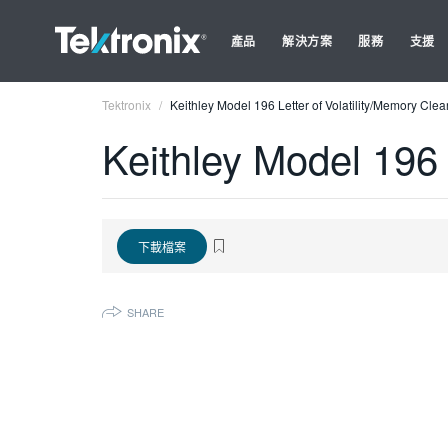
產品
解決方案
服務
支援
Tektronix
Keithley Model 196 Letter of Volatility/Memory Cle
Keithley Model 196 
下載檔案
SHARE