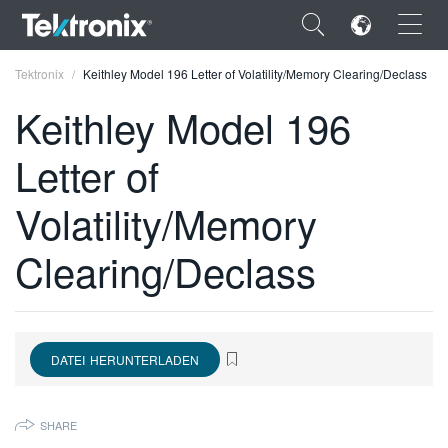
×
Tektronix
Keithley Model 196 Letter of Volatility/Memory Clearing/Declass
Keithley Model 196
Letter of
ENGLISH
Volatility/Memory
FRANÇAIS
Clearing/Declass
DEUTSCH
VIỆT NAM
简体中文
DATEI HERUNTERLADEN
日本語
SHARE
한국어