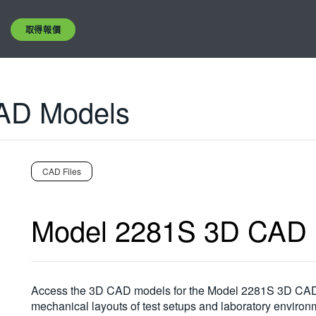
取得報價
AD Models
CAD Files
Model 2281S 3D CAD 
Access the 3D CAD models for the Model 2281S 3D CAD M
mechanical layouts of test setups and laboratory environ