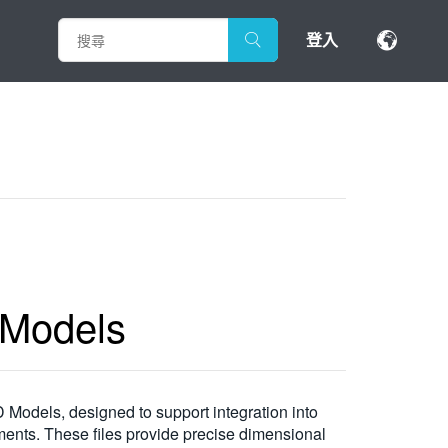
登入
Models
odels, designed to support integration into
ments. These files provide precise dimensional