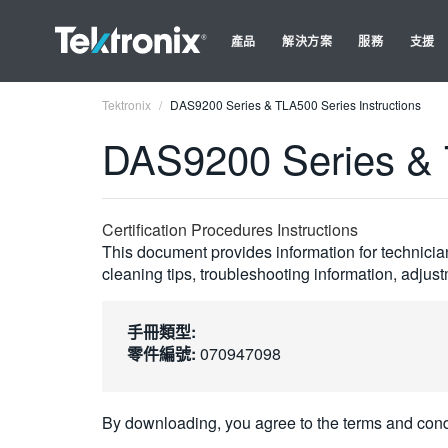
產品
解決方案
服務
支援
Tektronix
DAS9200 Series & TLA500 Series Instructions
DAS9200 Series & T
Certification Procedures Instructions
This document provides information for technician
cleaning tips, troubleshooting information, adjus
手冊類型:
零件編號:
070947098
By downloading, you agree to the terms and cond