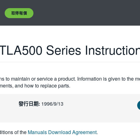
取得報價
LA500 Series Instructio
s to maintain or service a product. Information is given to the 
tments, and how to replace parts.
發行日期:
1996/9/13
itions of the
Manuals Download Agreement
.