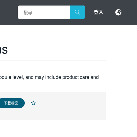
登入
ns
module level, and may include product care and
下載檔案