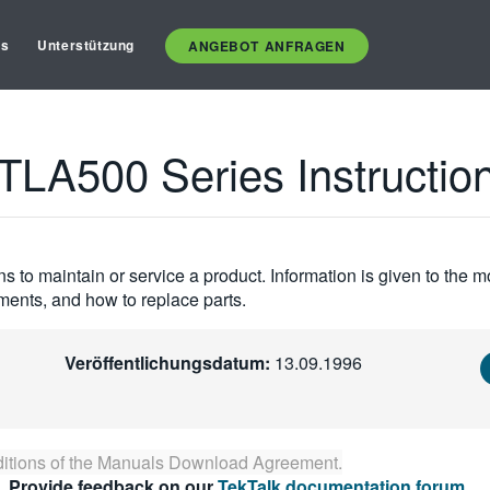
es
Unterstützung
ANGEBOT ANFRAGEN
LA500 Series Instructio
s to maintain or service a product. Information is given to the 
tments, and how to replace parts.
Veröffentlichungsdatum:
13.09.1996
itions of the
Manuals Download Agreement
.
. Provide feedback on our
TekTalk documentation forum
.