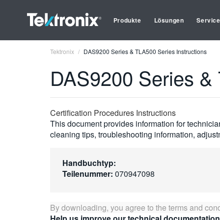
Produkte
Lösungen
Servic
Tektronix
DAS9200 Series & TLA500 Series Instructions
DAS9200 Series & T
Certification Procedures Instructions
This document provides information for technician
cleaning tips, troubleshooting information, adjus
Handbuchtyp:
Teilenummer:
070947098
By downloading, you agree to the terms and cond
Help us improve our technical documentation