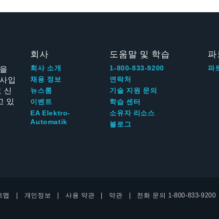
회사
도움말 및 학습
파
신을
회사 소개
1-800-833-9200
파
회사입
채용 정보
연락처
 신
뉴스룸
기술 지원 문의
고 있
이벤트
학습 센터
EA Elektro-
소유자 리소스
Automatik
블로그
트맵
개인정보
사용 약관
약관
전화 문의
1-800-833-9200