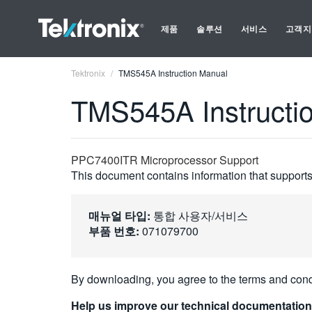
제품
솔루션
서비스
고객지
Tektronix
TMS545A Instruction Manual
TMS545A Instructi
PPC7400ITR Microprocessor Support
This document contains information that supports 
매뉴얼 타입:
통합 사용자/서비스
부품 번호:
071079700
By downloading, you agree to the terms and cond
Help us improve our technical documentation