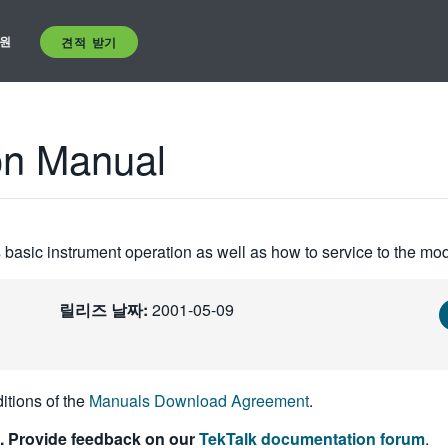
원
견적 받기
on Manual
basic instrument operation as well as how to service to the mod
릴리즈 날짜:
2001-05-09
itions of the
Manuals Download Agreement
.
. Provide feedback on our
TekTalk documentation forum
.