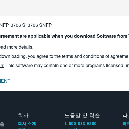
NFP, 3706 S, 3706 SNFP
reement are applicable when you download Software from T
read more details.
downloading, you agree to the terms and conditions of agreeme
n:
This software may contain one or more programs licensed u
MENT
회사
도움말 및 학습
파
신을
회사 소개
1-800-833-9200
파