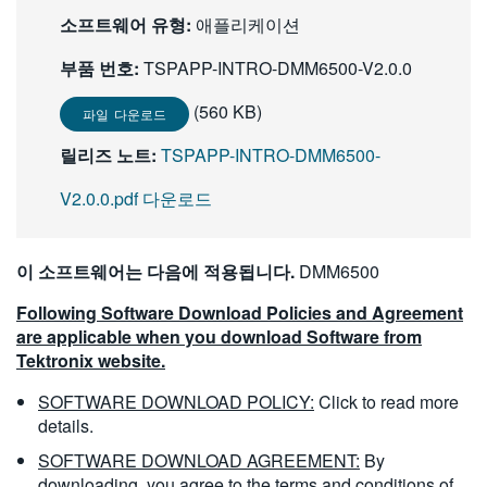
繁體中文
소프트웨어 유형:
애플리케이션
부품 번호:
TSPAPP-INTRO-DMM6500-V2.0.0
(560 KB)
파일 다운로드
릴리즈 노트:
TSPAPP-INTRO-DMM6500-
V2.0.0.pdf 다운로드
이 소프트웨어는 다음에 적용됩니다.
DMM6500
Following Software Download Policies and Agreement
are applicable when you download Software from
Tektronix website.
SOFTWARE DOWNLOAD POLICY:
Click to read more
details.
SOFTWARE DOWNLOAD AGREEMENT:
By
downloading, you agree to the terms and conditions of