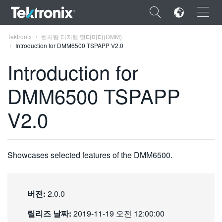
×
Tektronix
벤치탑 디지털 멀티미터(DMM)
Introduction for DMM6500 TSPAPP V2.0
Introduction for
DMM6500 TSPAPP
ENGLISH
V2.0
FRANÇAIS
DEUTSCH
Showcases selected features of the DMM6500.
VIỆT NAM
简体中文
버전:
日本語
2.0.0
한국어
릴리즈 날짜:
2019-11-19 오전 12:00:00