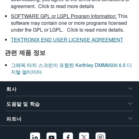
agreement.
Click to read more details
SOFTWARE GPL or LGPL Program Information:
This
software may contain one or more programs licensed
under the GPL or LGPL.
Click to read more details.
TEKTRONIX END USER LICENSE AGREEMENT
관련 제품 정보
그래픽 터치 스크린이 포함된 Keithley DMM6500 6.5 디
지털 멀티미터
회사
도움말 및 학습
파트너