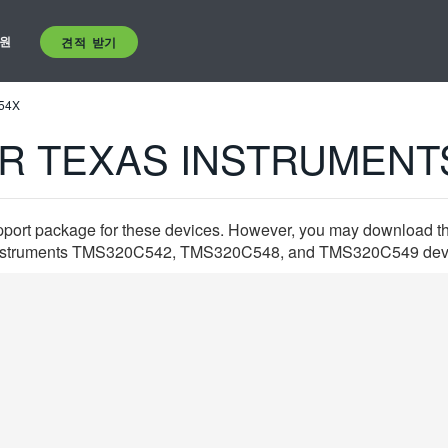
원
견적 받기
54X
R TEXAS INSTRUMENT
pport package for these devices. However, you may download the
s Instruments TMS320C542, TMS320C548, and TMS320C549 devices.