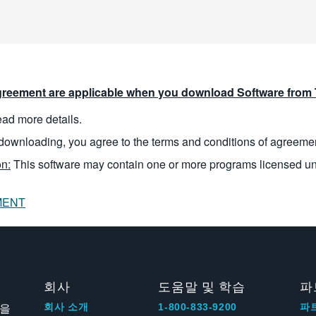
reement are applicable when you download Software from T
read more details.
downloading, you agree to the terms and conditions of agreeme
n:
This software may contain one or more programs licensed u
MENT
회사
도움말 및 학습
파
신을
회사 소개
1-800-833-9200
파