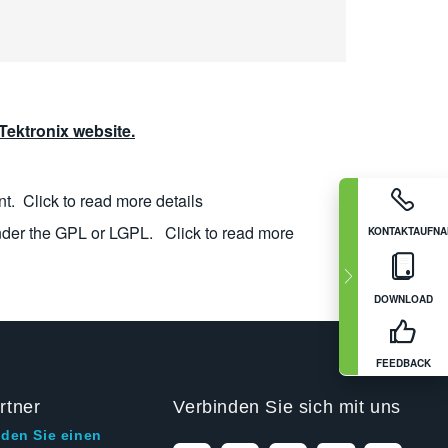
ektronix website.
nt.
Click to read more details
nder the GPL or LGPL.
Click to read more
KONTAKTAUFN
DOWNLOAD
FEEDBACK
rtner
Verbinden Sie sich mit uns
nden Sie einen