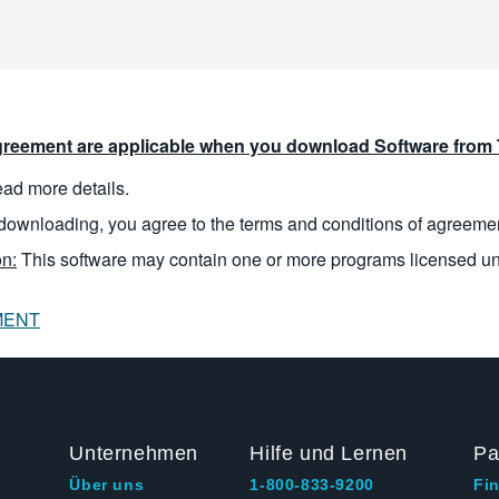
reement are applicable when you download Software from T
read more details.
downloading, you agree to the terms and conditions of agreeme
n:
This software may contain one or more programs licensed u
MENT
Unternehmen
Hilfe und Lernen
Pa
Über uns
1-800-833-9200
Fi