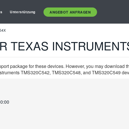
es
Unterstützung
ANGEBOT ANFRAGEN
54X
R TEXAS INSTRUMENT
pport package for these devices. However, you may download the
s Instruments TMS320C542, TMS320C548, and TMS320C549 devices.
00:00