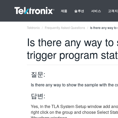
제품
솔루션
서비스
고객지
Tektronix
Frequently Asked Questions
Is there any way to
Is there any way to
trigger program stat
질문:
Is there any way to show the sample with the co
답변:
Yes, in the TLA System Setup window add anoth
right click on the group and choose Select Sta
Waveform windows.