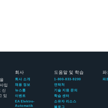
회사
도움말 및 학습
파
신을
회사 소개
1-800-833-9200
파
회사입
채용 정보
연락처
 신
뉴스룸
기술 지원 문의
고 있
이벤트
학습 센터
EA Elektro-
소유자 리소스
Automatik
블로그