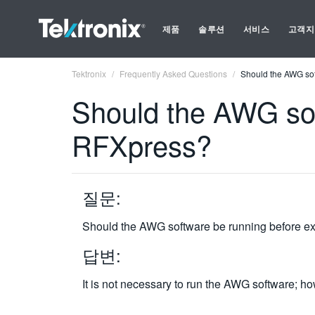
제품
솔루션
서비스
고객지
Tektronix
Frequently Asked Questions
Should the AWG sof
Should the AWG sof
RFXpress?
질문:
Should the AWG software be running before e
답변:
It is not necessary to run the AWG software; h