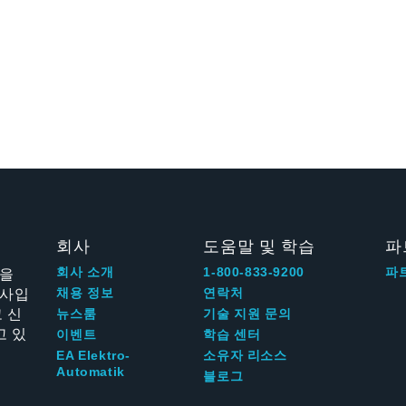
회사
도움말 및 학습
파
신을
회사 소개
1-800-833-9200
파
회사입
채용 정보
연락처
 신
뉴스룸
기술 지원 문의
고 있
이벤트
학습 센터
EA Elektro-
소유자 리소스
Automatik
블로그