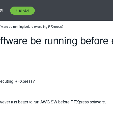
원
견적 받기
tware be running before executing RFXpress?
tware be running before 
xecuting RFXpress?
owever it is better to run AWG SW before RFXpress software.